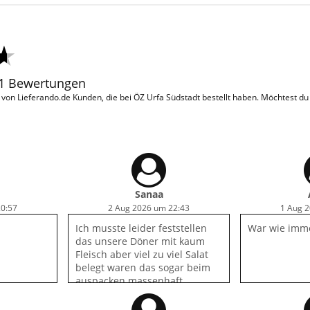
11 Bewertungen
on Lieferando.de Kunden, die bei ÖZ Urfa Südstadt bestellt haben. Möchtest d
Sanaa
20:57
2 Aug 2026 um 22:43
1 Aug 
Ich musste leider feststellen
War wie imme
das unsere Döner mit kaum
Fleisch aber viel zu viel Salat
belegt waren das sogar beim
auspacken massenhaft
Eisbergsalat rausgefallen ist