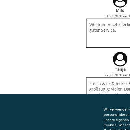
Milo
31 Jul 2026 um 
Wie immer sehr leck
guter Service.
Tanja
27 Jul 2026 um 
Frisch & fix & lecker
großzügig: vielen Da
wunderbare Abendes
Wir verwenden C
personalisieren
unsere eigenen 
Cookies. Wir s