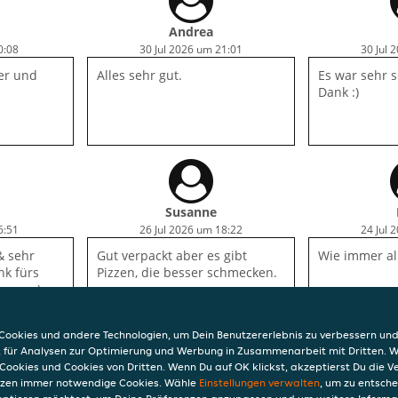
Andrea
0:08
30 Jul 2026 um 21:01
30 Jul 
er und
Alles sehr gut.
Es war sehr s
Dank :)
Susanne
6:51
26 Jul 2026 um 18:22
24 Jul 
 & sehr
Gut verpackt aber es gibt
Wie immer al
nk fürs
Pizzen, die besser schmecken.
sen. :)
ookies und andere Technologien, um Dein Benutzererlebnis zu verbessern und
, für Analysen zur Optimierung und Werbung in Zusammenarbeit mit Dritten. 
Cookies und Cookies von Dritten. Wenn Du auf OK klickst, akzeptierst Du die 
etzen immer notwendige Cookies. Wähle
Einstellungen verwalten
, um zu entsch