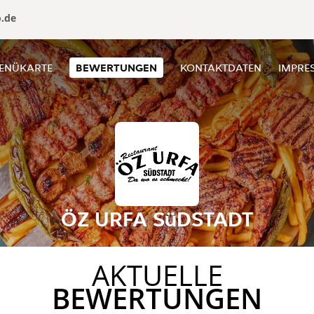
o.de
ENÜKARTE
BEWERTUNGEN
KONTAKTDATEN
IMPRE
ÖZ URFA SüDSTADT
AKTUELLE
BEWERTUNGEN